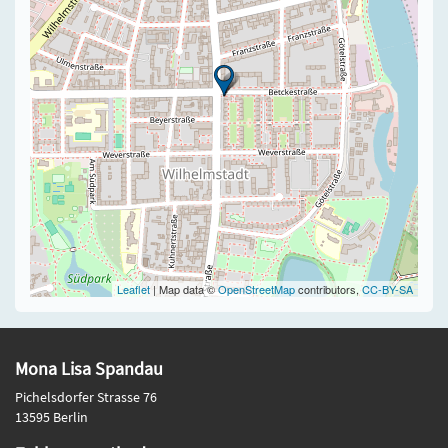
Leaflet
| Map data ©
OpenStreetMap
contributors,
CC-BY-SA
Mona Lisa Spandau
Pichelsdorfer Strasse 76
13595 Berlin