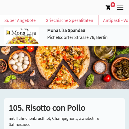
0
Super Angebote
Griechische Spezalitäten
Antipasti - V
Mona Lisa Spandau
Pichelsdorfer Strasse 76, Berlin
105. Risotto con Pollo
mit Hähnchenbrustfilet, Champignons, Zwiebeln &
Sahnesauce