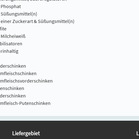
t Phosphat
t Süßungsmittel(n)
t einer Zuckerart & Süßungsmittel(n)
fite
t Milcheiweiß
bilisatoren
rinhaltig
rderschinken
rmfleischschinken
rmfleischsvorderschinken
tenschinken
nderschinken
rmfleisch-Putenschinken
Liefergebiet
L