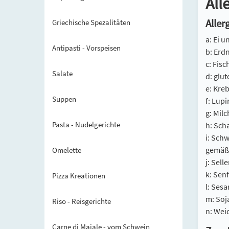
All
Aller
Griechische Spezalitäten
a: Ei 
Antipasti - Vorspeisen
b: Erd
c: Fis
Salate
d: glu
e: Kre
Suppen
f: Lup
g: Mil
Pasta - Nudelgerichte
h: Sch
i: Sch
gemäß 
Omelette
j: Sel
k: Sen
Pizza Kreationen
l: Ses
m: Soj
Riso - Reisgerichte
n: Wei
Carne di Maiale - vom Schwein