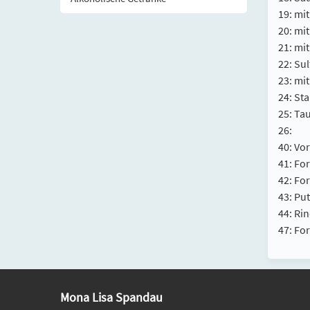
19: mi
20: mi
21: mi
22: Sul
23: mi
24: Sta
25: Tau
26:
40: Vo
41: Fo
42: Fo
43: Pu
44: Ri
47: Fo
Mona Lisa Spandau