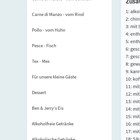
Zusat
1: alko
Carne di Manzo - vom Rind
2: chin
3: mit
Pollo - vom Huhn
4: ent
5: ent
Pesce - Fisch
6: ges
7: ges
Tex - Mex
8: gew
9: kan
Für unsere kleine Gäste
10: kof
11: mi
Dessert
12: mi
13: mit
Ben & Jerry's Eis
14: mi
15: mi
16: mit
Alkoholfreie Getränke
17: mit
18: Sä
Alkoholische Getränke