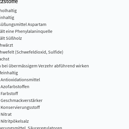
zstoffe
holhaltig
inhaltig
 Süßungsmittel Aspartam
hält eine Phenylalaninquelle
hält Süßholz
chwärzt
chwefelt (Schwefeldioxid, Sulfide)
achst
n bei übermässigem Verzehr abführend wirken
feinhaltig
t Antioxidationsmittel
t Azofarbstoffen
 Farbstoff
t Geschmackverstärker
t Konservierungsstoff
 Nitrat
 Nitritpökelsalz
uerungsmittel, Säureregulatoren