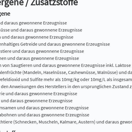
ergene / Zusatzstoffe
gene
und daraus gewonnene Erzeugnisse
nüsse und daraus gewonnene Erzeugnisse
ch und daraus gewonnene Erzeugnisse
tenhaltiges Getreide und daraus gewonnene Erzeugnisse
bstiere und daraus gewonnene Erzeugnisse
inen und daraus gewonnene Erzeugnisse
ch von Saugtieren und daraus gewonnene Erzeugnisse inkl. Laktose
alenfrüchte (Mandeln, Haselnüsse, Cashewnüsse, Walnüsse) und 
wefeldioxid und Sulfite mehr als 10mg/kg oder 10mg/L als insgesam
den Anweisungen des Herstellers in den ursprunglichen Zustand z
lerie und daraus gewonnene Erzeugnisse
f und daraus gewonnene Erzeugnisse
amsamen und daraus gewonnene Erzeugnisse
abohnen und daraus gewonnene Erzeugnisse
chtiere (Schnecken, Muscheln, Kalmare, Austern) und daraus gew