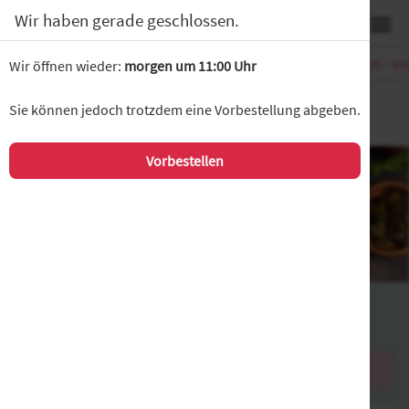
0
Wir haben gerade geschlossen.
Super Angebote
Griechische Spezalitäten
Antipasti - V
Wir öffnen wieder:
morgen um 11:00 Uhr
Mona Lisa Spandau
Sie können jedoch trotzdem eine Vorbestellung abgeben.
Pichelsdorfer Strasse 76, Berlin
Vorbestellen
Warenkorb
Es befinden sich keine Produkte in Ihrem Warenkorb.