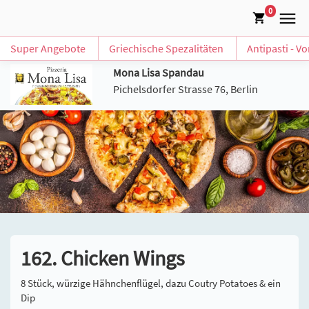
0
Super Angebote
Griechische Spezalitäten
Antipasti - V
Mona Lisa Spandau
Pichelsdorfer Strasse 76, Berlin
162. Chicken Wings
8 Stück, würzige Hähnchenflügel, dazu Coutry Potatoes & ein
Dip