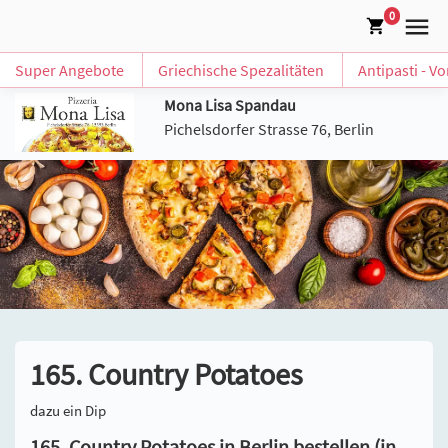
0
Super Angebote
Griechische Spezalitäten
Antipasti - V
Mona Lisa Spandau
Pichelsdorfer Strasse 76, Berlin
165. Country Potatoes
dazu ein Dip
165. Country Potatoes in Berlin bestellen (in