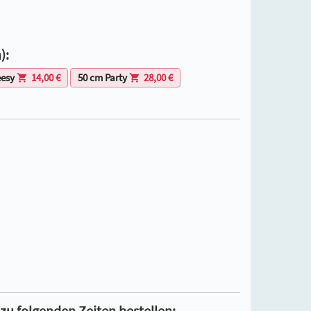
):
eesy
14,00 €
50 cm Party
28,00 €
 zu folgenden Zeiten bestellen: