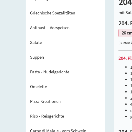
204
mit Sa
Griechische Spezalitäten
204. 
Antipasti - Vorspeisen
26 c
Salate
(Button k
Suppen
204. P
Pasta - Nudelgerichte
1
1
Omelette
Pizza Kreationen
Riso - Reisgerichte
Carne di Maiale - vom Schwein
204. 