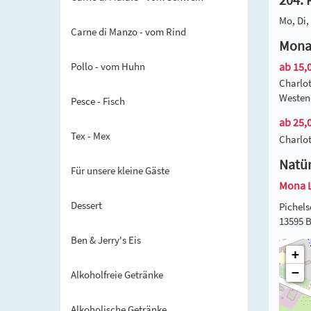
Mo, Di, 
Carne di Manzo - vom Rind
Mona 
ab 15,0
Pollo - vom Huhn
Charlot
Westend
Pesce - Fisch
ab 25,0
Tex - Mex
Charlot
Natür
Für unsere kleine Gäste
Mona 
Dessert
Pichels
13595 B
Ben & Jerry's Eis
+
−
Alkoholfreie Getränke
Alkoholische Getränke