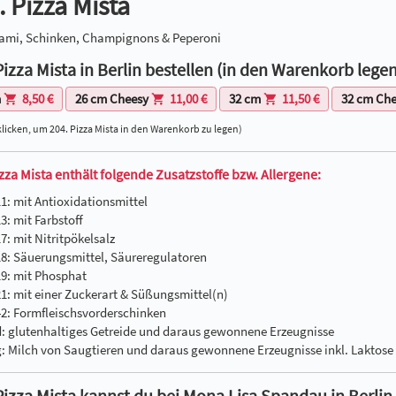
. Pizza Mista
lami, Schinken, Champignons & Peperoni
Pizza Mista in Berlin bestellen (in den Warenkorb legen
m
8,50 €
26 cm Cheesy
11,00 €
32 cm
11,50 €
32 cm Ch
licken, um 204. Pizza Mista in den Warenkorb zu legen)
izza Mista enthält folgende Zusatzstoffe bzw. Allergene:
11: mit Antioxidationsmittel
3: mit Farbstoff
7: mit Nitritpökelsalz
18: Säuerungsmittel, Säureregulatoren
19: mit Phosphat
21: mit einer Zuckerart & Süßungsmittel(n)
42: Formfleischsvorderschinken
d: glutenhaltiges Getreide und daraus gewonnene Erzeugnisse
g: Milch von Saugtieren und daraus gewonnene Erzeugnisse inkl. Laktose
Pizza Mista kannst du bei Mona Lisa Spandau in Berlin