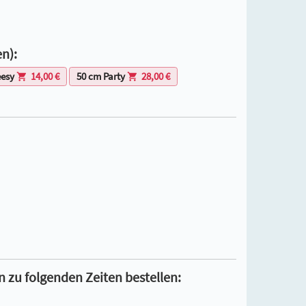
en):
eesy
14,00 €
50 cm Party
28,00 €
n zu folgenden Zeiten bestellen: