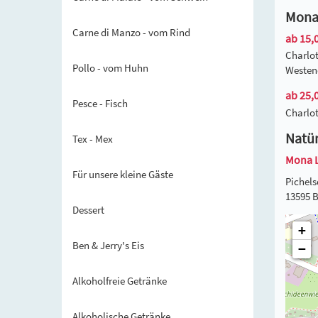
Mona 
Carne di Manzo - vom Rind
ab 15,0
Charlot
Pollo - vom Huhn
Westend
ab 25,0
Pesce - Fisch
Charlot
Natür
Tex - Mex
Mona 
Für unsere kleine Gäste
Pichels
13595 B
Dessert
+
Ben & Jerry's Eis
−
Alkoholfreie Getränke
Alkoholische Getränke