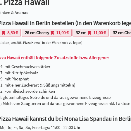
. Pizza Hawaii
hinken & Ananas
Pizza Hawaii in Berlin bestellen (in den Warenkorb leg
m
8,50 €
26 cm Cheesy
11,00 €
32 cm
11,00 €
32 cm Ch
klicken, um 206. Pizza Hawaii in den Warenkorb zu legen)
izza Hawaii enthält folgende Zusatzstoffe bzw. Allergene:
14: mit Geschmackverstärker
7: mit Nitritpökelsalz
19: mit Phosphat
21: mit einer Zuckerart & Süßungsmittel(n)
42: Formfleischsvorderschinken
d: glutenhaltiges Getreide und daraus gewonnene Erzeugnisse
g: Milch von Saugtieren und daraus gewonnene Erzeugnisse inkl. Laktose
Pizza Hawaii kannst du bei Mona Lisa Spandau in Berli
Mi, Do, Fr, Sa, So, Feiertags: 11:00 - 22:00 Uhr