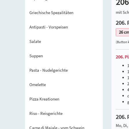
206
mit Sc
Griechische Spezalitäten
206. 
Antipasti - Vorspeisen
26 c
Salate
(Button 
Suppen
206. P
Pasta - Nudelgerichte
1
Omelette
Pizza Kreationen
Riso - Reisgerichte
206. 
Mo, Di, 
Carne di Maiale - vom Schwein