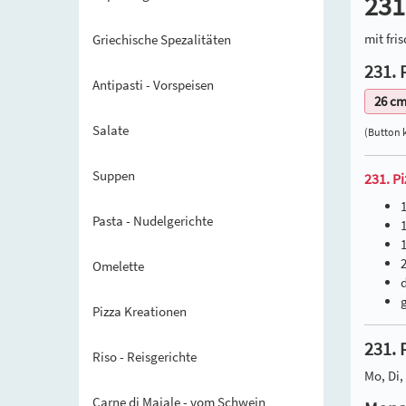
231
mit fri
Griechische Spezalitäten
231. 
Antipasti - Vorspeisen
26 c
Salate
(Button 
Suppen
231. P
Pasta - Nudelgerichte
1
Omelette
Pizza Kreationen
231. 
Riso - Reisgerichte
Mo, Di, 
Carne di Maiale - vom Schwein