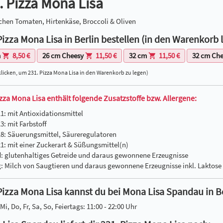
. Pizza Mona Lisa
schen Tomaten, Hirtenkäse, Broccoli & Oliven
Pizza Mona Lisa in Berlin bestellen (in den Warenkorb 
m
8,50 €
26 cm Cheesy
11,50 €
32 cm
11,50 €
32 cm Ch
klicken, um 231. Pizza Mona Lisa in den Warenkorb zu legen)
izza Mona Lisa enthält folgende Zusatzstoffe bzw. Allergene:
11: mit Antioxidationsmittel
3: mit Farbstoff
18: Säuerungsmittel, Säureregulatoren
21: mit einer Zuckerart & Süßungsmittel(n)
d: glutenhaltiges Getreide und daraus gewonnene Erzeugnisse
g: Milch von Saugtieren und daraus gewonnene Erzeugnisse inkl. Laktose
Pizza Mona Lisa kannst du bei Mona Lisa Spandau in Be
Mi, Do, Fr, Sa, So, Feiertags: 11:00 - 22:00 Uhr