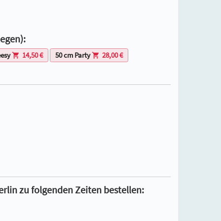
legen):
eesy
14,50 €
50 cm Party
28,00 €
rlin zu folgenden Zeiten bestellen: