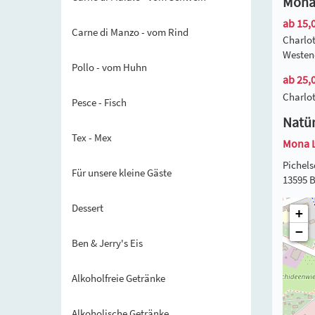
Mona 
ab 15,0
Carne di Manzo - vom Rind
Charlot
Westend
Pollo - vom Huhn
ab 25,0
Charlot
Pesce - Fisch
Natür
Tex - Mex
Mona 
Pichels
Für unsere kleine Gäste
13595 B
Dessert
+
−
Ben & Jerry's Eis
Alkoholfreie Getränke
Alkoholische Getränke