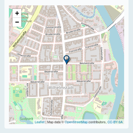
+
−
Leaflet
| Map data ©
OpenStreetMap
contributors,
CC-BY-SA