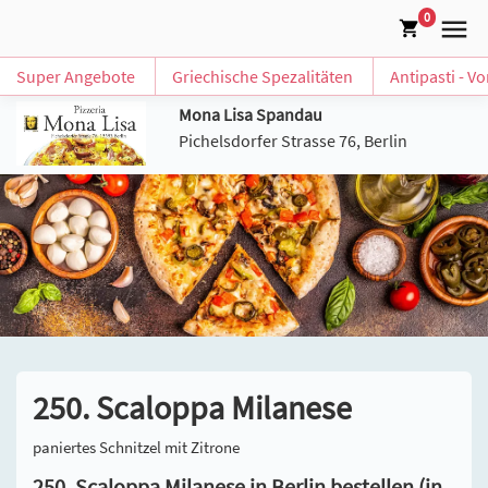
0
Super Angebote
Griechische Spezalitäten
Antipasti - V
Mona Lisa Spandau
Pichelsdorfer Strasse 76, Berlin
250. Scaloppa Milanese
paniertes Schnitzel mit Zitrone
250. Scaloppa Milanese in Berlin bestellen (in