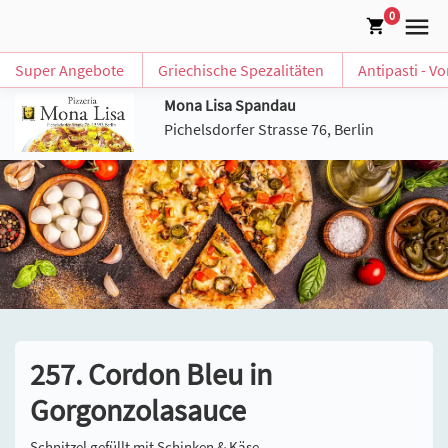
0
Super Angebote
Griechische Spezalitäten
Antipasti - V
Mona Lisa Spandau
Pichelsdorfer Strasse 76, Berlin
257. Cordon Bleu in
Gorgonzolasauce
Schnitzel gefüllt mit Schinken & Käse