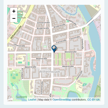
+
−
Leaflet
| Map data ©
OpenStreetMap
contributors,
CC-BY-SA