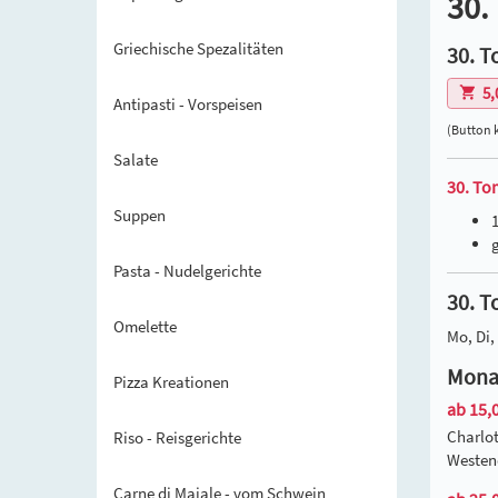
30.
Griechische Spezalitäten
30. T
5,
Antipasti - Vorspeisen
(Button 
Salate
30. To
Suppen
Pasta - Nudelgerichte
30. T
Omelette
Mo, Di, 
Mona 
Pizza Kreationen
ab 15,0
Charlot
Riso - Reisgerichte
Westend
Carne di Maiale - vom Schwein