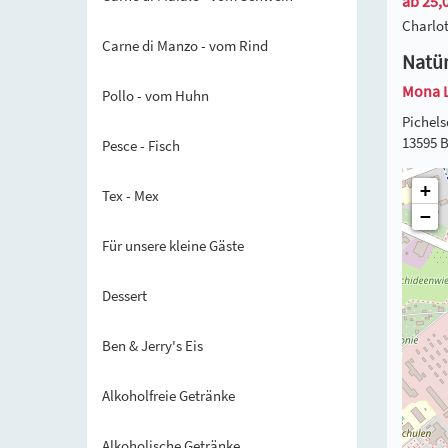
ab 25,0
Charlot
Carne di Manzo - vom Rind
Natür
Mona 
Pollo - vom Huhn
Pichels
13595 B
Pesce - Fisch
+
Tex - Mex
−
Für unsere kleine Gäste
Dessert
Ben & Jerry's Eis
Alkoholfreie Getränke
Alkoholische Getränke