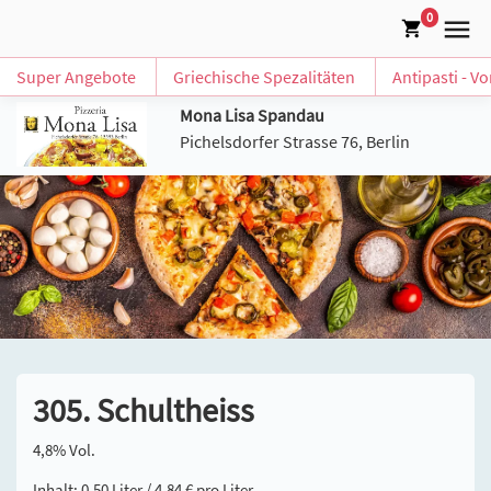
0
Super Angebote
Griechische Spezalitäten
Antipasti - V
Mona Lisa Spandau
Pichelsdorfer Strasse 76, Berlin
305. Schultheiss
4,8% Vol.
Inhalt: 0,50 Liter / 4,84 € pro Liter