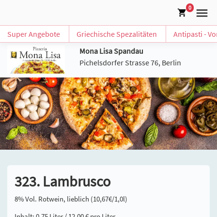
0
Super Angebote
Griechische Spezalitäten
Antipasti - V
Mona Lisa Spandau
Pichelsdorfer Strasse 76, Berlin
323. Lambrusco
8% Vol. Rotwein, lieblich (10,67€/1,0l)
Inhalt: 0,75 Liter / 12,00 € pro Liter