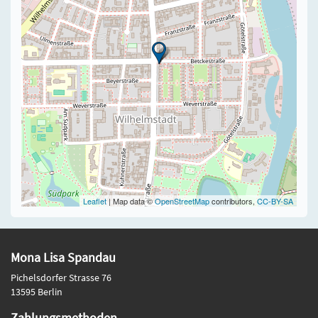
Leaflet
| Map data ©
OpenStreetMap
contributors,
CC-BY-SA
Mona Lisa Spandau
Pichelsdorfer Strasse 76
13595 Berlin
Zahlungsmethoden