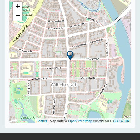
+
−
Leaflet
| Map data ©
OpenStreetMap
contributors,
CC-BY-SA