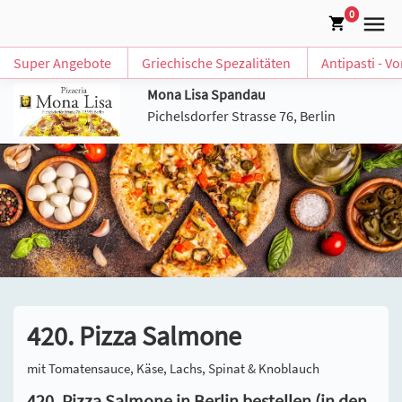
0
Super Angebote
Griechische Spezalitäten
Antipasti - V
Mona Lisa Spandau
Pichelsdorfer Strasse 76, Berlin
420. Pizza Salmone
mit Tomatensauce, Käse, Lachs, Spinat & Knoblauch
420. Pizza Salmone in Berlin bestellen (in den