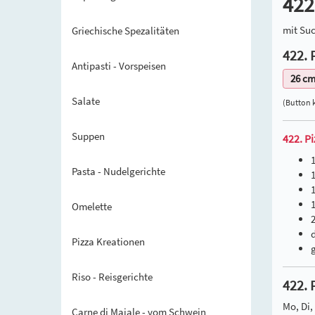
422
mit Su
Griechische Spezalitäten
422. 
Antipasti - Vorspeisen
26 c
Salate
(Button 
Suppen
422. P
1
Pasta - Nudelgerichte
1
Omelette
Pizza Kreationen
Riso - Reisgerichte
422. 
Mo, Di, 
Carne di Maiale - vom Schwein