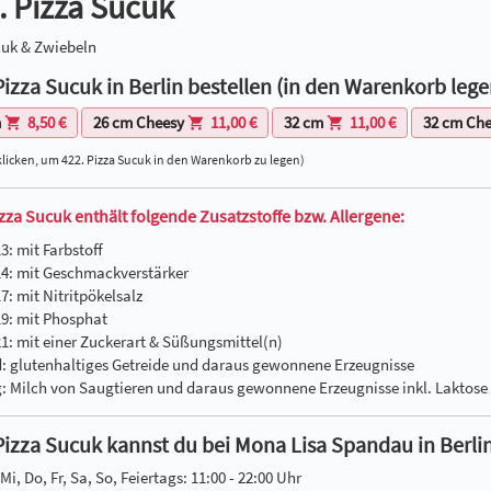
. Pizza Sucuk
cuk & Zwiebeln
Pizza Sucuk in Berlin bestellen (in den Warenkorb lege
m
8,50 €
26 cm Cheesy
11,00 €
32 cm
11,00 €
32 cm Ch
klicken, um 422. Pizza Sucuk in den Warenkorb zu legen)
izza Sucuk enthält folgende Zusatzstoffe bzw. Allergene:
3: mit Farbstoff
14: mit Geschmackverstärker
7: mit Nitritpökelsalz
19: mit Phosphat
21: mit einer Zuckerart & Süßungsmittel(n)
d: glutenhaltiges Getreide und daraus gewonnene Erzeugnisse
g: Milch von Saugtieren und daraus gewonnene Erzeugnisse inkl. Laktose
Pizza Sucuk kannst du bei Mona Lisa Spandau in Berlin
Mi, Do, Fr, Sa, So, Feiertags: 11:00 - 22:00 Uhr