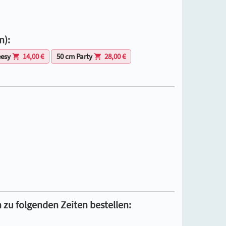
n):
eesy
14,00 €
50 cm Party
28,00 €
 zu folgenden Zeiten bestellen: