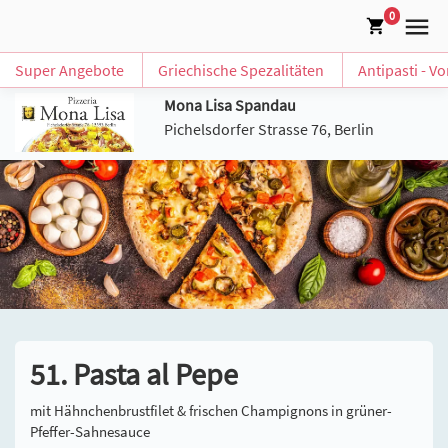
0
Super Angebote
Griechische Spezalitäten
Antipasti - V
Mona Lisa Spandau
Pichelsdorfer Strasse 76, Berlin
51. Pasta al Pepe
mit Hähnchenbrustfilet & frischen Champignons in grüner-
Pfeffer-Sahnesauce