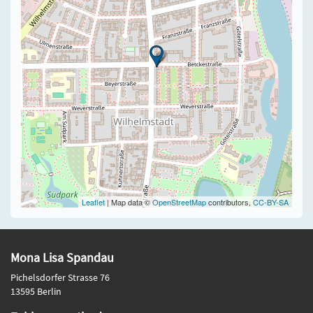
Leaflet
| Map data ©
OpenStreetMap
contributors,
CC-BY-SA
Mona Lisa Spandau
Pichelsdorfer Strasse 76
13595 Berlin