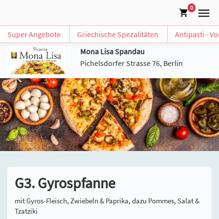
0
Super Angebote
Griechische Spezalitäten
Antipasti - V
Mona Lisa Spandau
Pichelsdorfer Strasse 76, Berlin
G3. Gyrospfanne
mit Gyros-Fleisch, Zwiebeln & Paprika, dazu Pommes, Salat &
Tzatziki